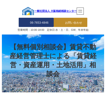
内
容
一般社団法人 大阪相続相談センター
を
ス
キ
06-7653-4846
お問い合わせ
ッ
営業時間：10:00-18:00 定休日:水・土・日、GW、年末年始
プ
【無料個別相談会】賃貸不動
産経営管理士による「賃貸経
営・資産運用・土地活用」相
談会
2025-10-22