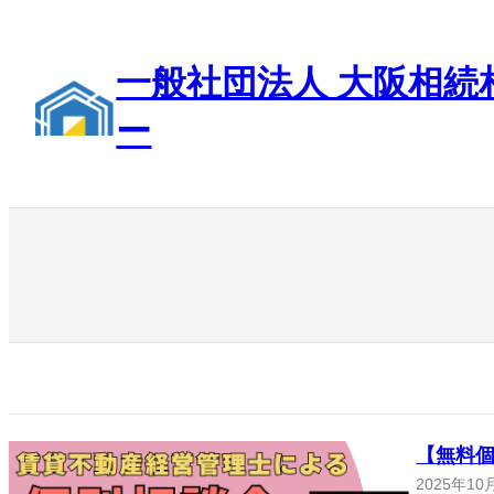
内
容
を
一般社団法人 大阪相続
ス
キ
ー
ッ
プ
【無料
2025年10