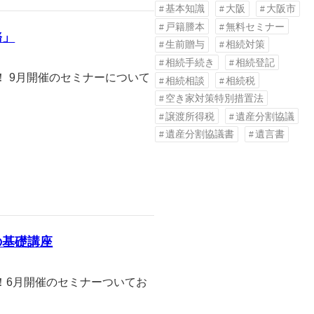
基本知識
大阪
大阪市
戸籍謄本
無料セミナー
務」
生前贈与
相続対策
相続手続き
相続登記
 9月開催のセミナーについて
相続相談
相続税
空き家対策特別措置法
譲渡所得税
遺産分割協議
遺産分割協議書
遺言書
の基礎講座
！6月開催のセミナーついてお