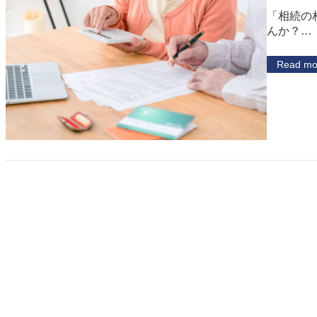
「相続の
んか？…
Read mo