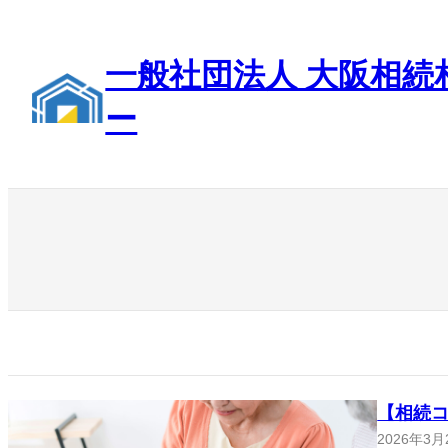
内
容
を
一般社団法人 大阪相続
ス
キ
ー
ッ
プ
【相続
2026年3月