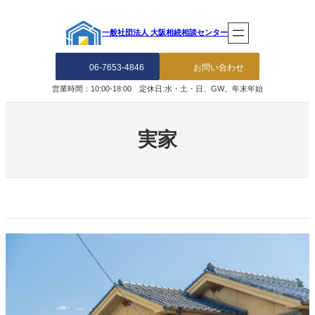
内
容
一般社団法人 大阪相続相談センター
を
ス
キ
06-7653-4846
お問い合わせ
ッ
営業時間：10:00-18:00 定休日:水・土・日、GW、年末年始
プ
実家