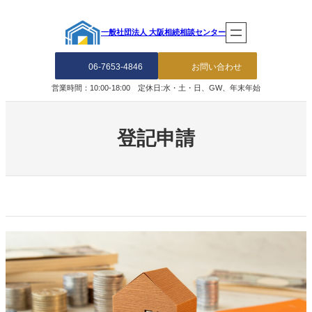
内
容
一般社団法人 大阪相続相談センター
を
ス
キ
06-7653-4846
お問い合わせ
ッ
営業時間：10:00-18:00 定休日:水・土・日、GW、年末年始
プ
登記申請