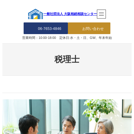
内
容
一般社団法人 大阪相続相談センター
を
ス
キ
06-7653-4846
お問い合わせ
ッ
営業時間：10:00-18:00 定休日:水・土・日、GW、年末年始
プ
税理士