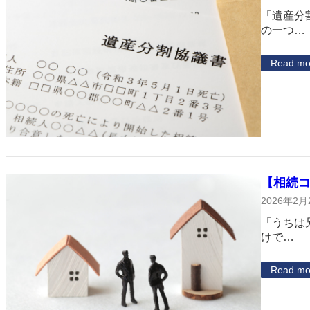
「遺産分
の一つ…
Read mo
【相続
2026年2月
「うちは
けで…
Read mo