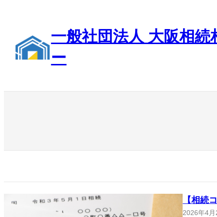
内
容
を
一般社団法人 大阪相続
ス
キ
ー
ッ
プ
【相続
2026年4月