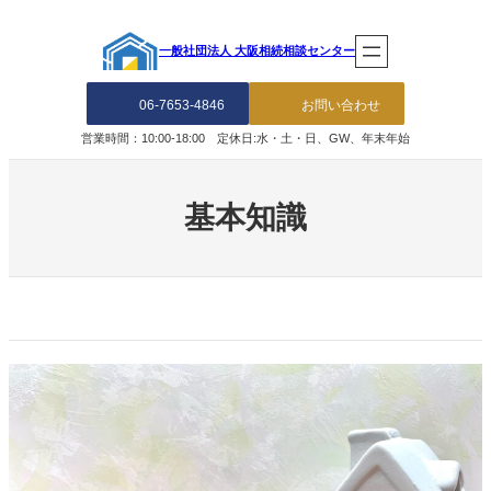
内
容
一般社団法人 大阪相続相談センター
を
ス
キ
06-7653-4846
お問い合わせ
ッ
営業時間：10:00-18:00 定休日:水・土・日、GW、年末年始
プ
基本知識